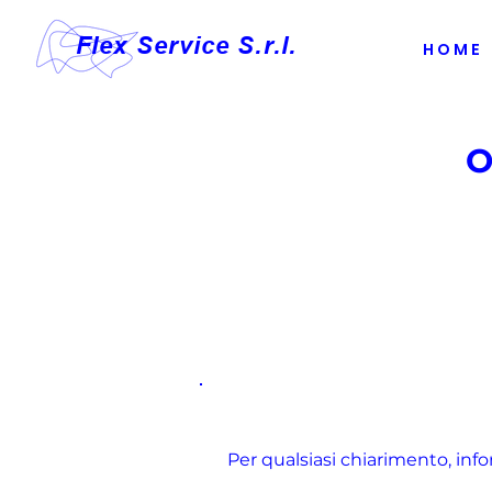
Flex Service S.r.l.
H O M E
O
Per qualsiasi chiarimento, info