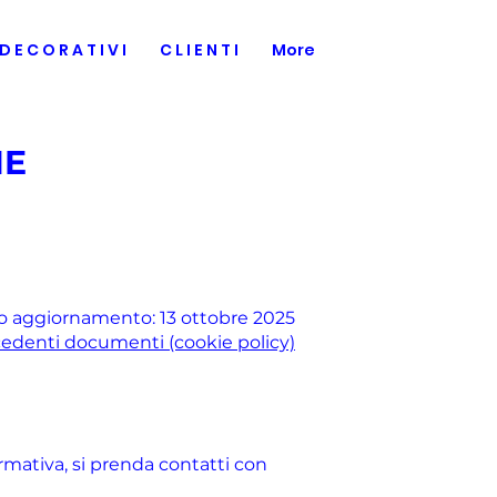
D E C O R A T I V I
C L I E N T I
More
IE
o aggiornamento: 13 ottobre 2025
cedenti documenti (cookie policy)
ormativa, si prenda contatti con