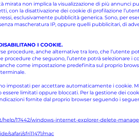
ità mirata non implica la visualizzazione di più annunci pub
etti, con la disattivazione dei cookie di profilazione l’uten
nteressi, esclusivamente pubblicità generica. Sono, per ese
te senza mascheratura IP, oppure quelli pubblicitari, di adv
DISABILITANO I COOKIE.
rse procedure, anche alternative tra loro, che l’utente po
le procedure che seguono, l’utente potrà selezionare i 
i, anche come impostazione predefinita sul proprio brow
o terminale.
no impostati per accettare automaticamente i cookie. M
essere limitati oppure bloccati. Per la gestione dei cooki
ndicazioni fornite dal proprio browser seguendo i seguenti
-it/help/17442/windows-internet-explorer-delete-manag
de/safari/sfri11471/mac