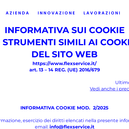
A Z I E N D A
I N N O V A Z I O N E
L A V O R A Z I O N I
INFORMATIVA SUI COOKIE
 STRUMENTI SIMILI AI COOK
DEL SITO WEB
https://www.flexservice.it/
art. 13 – 14 REG. (UE) 2016/679
Ultim
Vedi anche i pre
INFORMATIVA COOKIE MOD. 2/2025
rmazione, esercizio dei diritti elencati nella presente inf
email:
info@flexservice.it