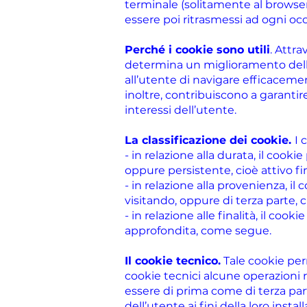
terminale (solitamente al browser
essere poi ritrasmessi ad ogni o
Perché i cookie sono utili
. Attra
determina un miglioramento dell’es
all’utente di navigare efficacemente
inoltre, contribuiscono a garantire
interessi dell’utente.
La classificazione dei cookie.
I 
- in relazione alla durata, il coo
oppure persistente, cioè attivo fi
- in relazione alla provenienza, il
visitando, oppure di terza parte, ci
- in relazione alle finalità, il coo
approfondita, come segue.
Il cookie tecnico.
Tale cookie perm
cookie tecnici alcune operazioni 
essere di prima come di terza pa
dell’utente ai fini della loro ins