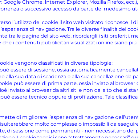
: Google Chrome, Internet Explorer, Mozilla Firefox, ecc
ccorrenza o successivo accesso da parte del medesimo ut
verso l’utilizzo dei cookie il sito web visitato riconosce il 
perienza di navigazione. Tra le diverse finalità dei cook
 tra le pagine del sito web, ricordargli i siti preferiti, me
 che i contenuti pubblicitari visualizzati online siano più m
cookie vengono classificati in diverse tipologie:
kie può essere di sessione, ossia automaticamente cancella
no alla sua data di scadenza o alla sua cancellazione da pa
 cookie può essere di prima parte, ossia inviato al browser
oè inviato al browser da altri siti e non dal sito che si sta
kie può essere tecnico oppure di profilazione. Tale classifi
ette di migliorare l’esperienza di navigazione dell’utente.
risulterebbero molto complesse o impossibili da eseguire
rte, di sessione come permanenti - non necessitano del
tallazione. I cookie tecnici sono “strettamente necessari