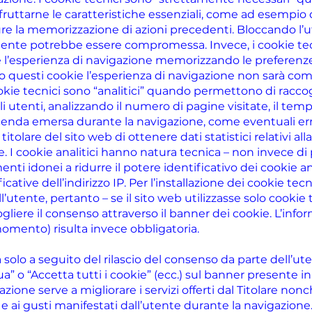
fruttarne le caratteristiche essenziali, come ad esempio
e la memorizzazione di azioni precedenti. Bloccando l’ut
utente potrebbe essere compromessa. Invece, i cookie tecn
l’esperienza di navigazione memorizzando le preferenze
ndo questi cookie l’esperienza di navigazione non sarà co
I cookie tecnici sono “analitici” quando permettono di racc
li utenti, analizzando il numero di pagine visitate, il temp
vicenda emersa durante la navigazione, come eventuali err
 titolare del sito web di ottenere dati statistici relativi 
ente. I cookie analitici hanno natura tecnica – non invece di
nti idonei a ridurre il potere identificativo dei cookie anal
tive dell’indirizzo IP. Per l’installazione dei cookie tecn
tente, pertanto – se il sito web utilizzasse solo cookie tec
iere il consenso attraverso il banner dei cookie. L’infor
omento) risulta invece obbligatoria.
a solo a seguito del rilascio del consenso da parte dell’ute
a” o “Accetta tutti i cookie” (ecc.) sul banner presente 
ilazione serve a migliorare i servizi offerti dal Titolare no
e ai gusti manifestati dall’utente durante la navigazione. 