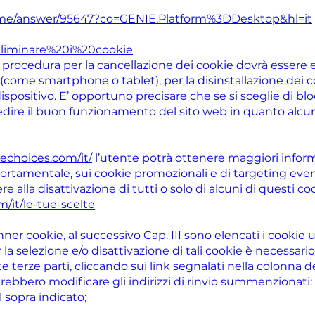
rome/answer/95647?co=GENIE.Platform%3DDesktop&hl=it
b/Eliminare%20i%20cookie
la procedura per la cancellazione dei cookie dovrà essere e
si (come smartphone o tablet), per la disinstallazione dei c
ispositivo. E’ opportuno precisare che se si sceglie di blo
re il buon funzionamento del sito web in quanto alcu
echoices.com/it/
l’utente potrà ottenere maggiori informa
portamentale, sui cookie promozionali e di targeting eve
 alla disattivazione di tutti o solo di alcuni di questi co
/it/le-tue-scelte
nner cookie, al successivo Cap. III sono elencati i cookie ut
r la selezione e/o disattivazione di tali cookie è necessari
 terze parti, cliccando sui link segnalati nella colonna
ebbero modificare gli indirizzi di rinvio summenzionati: in 
l sopra indicato;