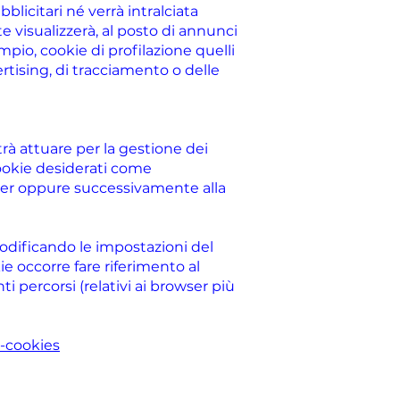
blicitari né verrà intralciata
te visualizzerà, al posto di annunci
mpio, cookie di profilazione quelli
ertising, di tracciamento o delle
C O N T A T T I
C O N T A T T I
trà attuare per la gestione dei
cookie desiderati come
ser oppure successivamente alla
odificando le impostazioni del
e occorre fare riferimento al
 percorsi (relativi ai browser più
e-cookies