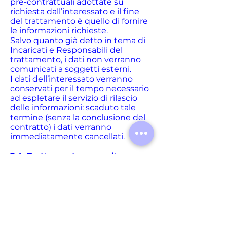
pre-contrattuali adottate su
richiesta dall’interessato e il fine
del trattamento è quello di fornire
le informazioni richieste.
Salvo quanto già detto in tema di
Incaricati e Responsabili del
trattamento, i dati non verranno
comunicati a soggetti esterni.
I dati dell’interessato verranno
conservati per il tempo necessario
ad espletare il servizio di rilascio
delle informazioni: scaduto tale
termine (senza la conclusione del
contratto) i dati verranno
immediatamente cancellati.
3.4. Trattamento a seguito
dell’utilizzo dei recapiti indicati
nel sito web.
Utilizzando l’indirizzo email, il
numero di telefono oppure gli altri
dati di contatto che il Titolare del
trattamento ha pubblicato sul
proprio sito web, l’utente fornisce